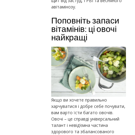
щит від застуд, ГРВІ та весняного
авітамінозу.
Поповніть запаси
вітамінів: ці овочі
найкращі
Якщо ви хочете правильно
харчуватися і добре себе почувати,
вам варто їсти багато овочів.
Овочі – це справді універсальний
талант і невід’ємна частина
здорового та збалансованого