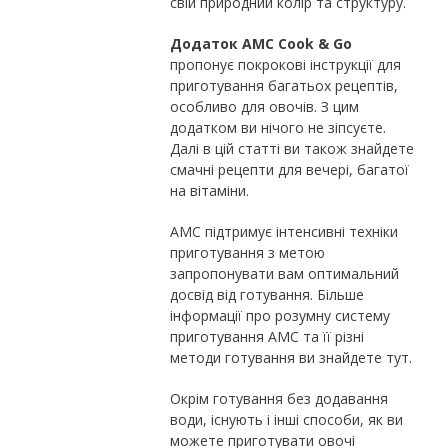
свій природний колір та структуру.
Додаток AMC Cook & Go
пропонує покрокові інструкції для
приготування багатьох рецептів,
особливо для овочів. З цим
додатком ви нічого не зіпсуєте.
Далі в цій статті ви також знайдете
смачні рецепти для вечері, багатої
на вітаміни.
AMC підтримує інтенсивні техніки
приготування з метою
запропонувати вам оптимальний
досвід від готування. Більше
інформації про розумну систему
приготування AMC та її різні
методи готування ви знайдете тут.
Окрім готування без додавання
води, існують і інші способи, як ви
можете приготувати овочі