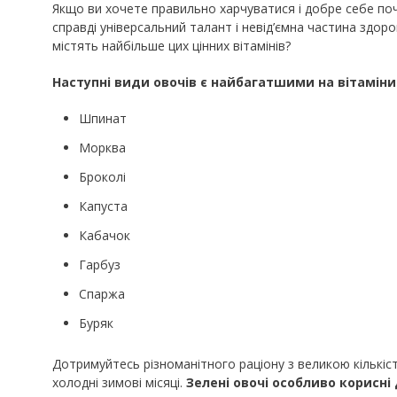
Якщо ви хочете правильно харчуватися і добре себе почу
справді універсальний талант і невід’ємна частина здор
містять найбільше цих цінних вітамінів?
Наступні види овочів є найбагатшими на вітаміни
Шпинат
Морква
Броколі
Капуста
Кабачок
Гарбуз
Спаржа
Буряк
Дотримуйтесь різноманітного раціону з великою кількі
холодні зимові місяці.
Зелені овочі особливо корисні