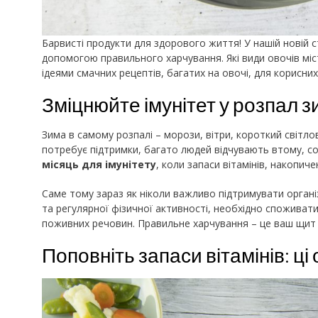
Барвисті продукти для здорового життя! У нашій новій ст
допомогою правильного харчування. Які види овочів міс
ідеями смачних рецептів, багатих на овочі, для корисних
Зміцнюйте імунітет у розпал 
Зима в самому розпалі – морози, вітри, короткий світло
потребує підтримки, багато людей відчувають втому, со
місяць для імунітету
, коли запаси вітамінів, накопиче
Саме тому зараз як ніколи важливо підтримувати орган
та регулярної фізичної активності, необхідно споживати
поживних речовин. Правильне харчування – це ваш щит в
Поповніть запаси вітамінів: ці