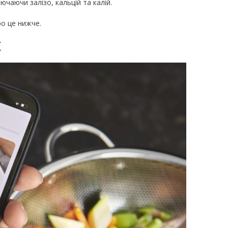
лючаючи залізо, кальцій та калій.
ро це нижче.
C