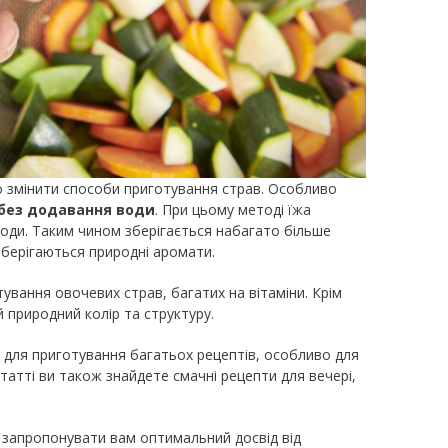
 змінити способи приготування страв. Особливо
 без додавання води
. При цьому методі їжа
води. Таким чином зберігається набагато більше
зберігаються природні аромати.
ування овочевих страв, багатих на вітаміни. Крім
й природний колір та структуру.
ї для приготування багатьох рецептів, особливо для
 статті ви також знайдете смачні рецепти для вечері,
 запропонувати вам оптимальний досвід від