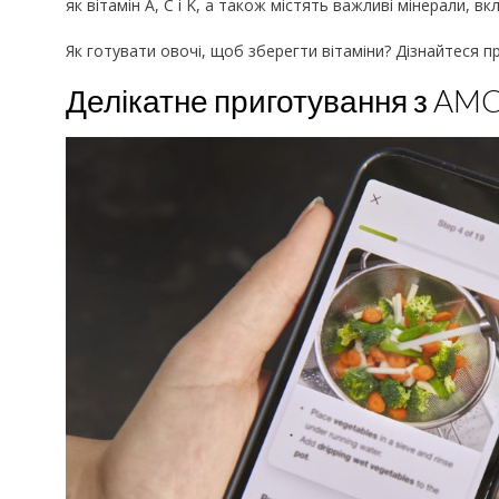
як вітамін A, C і K, а також містять важливі мінерали, вк
Як готувати овочі, щоб зберегти вітаміни? Дізнайтеся п
Делікатне приготування з AM