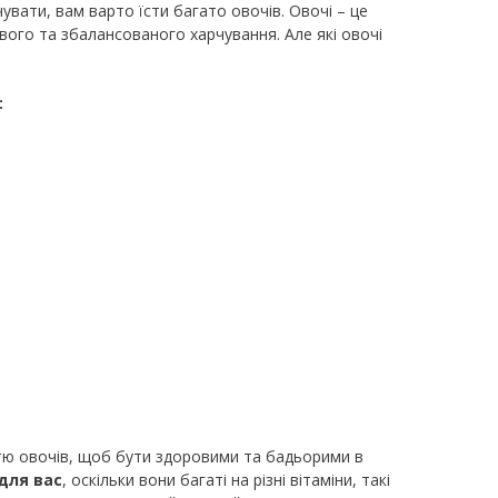
вати, вам варто їсти багато овочів. Овочі – це
ового та збалансованого харчування. Але які овочі
:
стю овочів, щоб бути здоровими та бадьорими в
 для вас
, оскільки вони багаті на різні вітаміни, такі