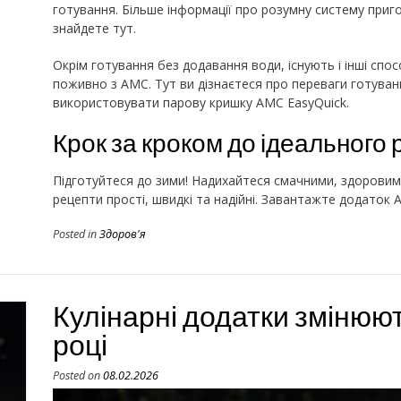
готування. Більше інформації про розумну систему приго
знайдете тут.
Окрім готування без додавання води, існують і інші спо
поживно з AMC. Тут ви дізнаєтеся про переваги готуванн
використовувати парову кришку AMC EasyQuick.
Крок за кроком до ідеального 
Підготуйтеся до зими! Надихайтеся смачними, здоровим
рецепти прості, швидкі та надійні. Завантажте додаток A
Posted in
Здоров'я
Кулінарні додатки змінюю
році
Posted on
08.02.2026