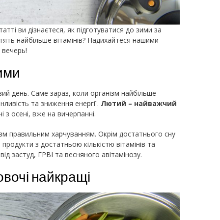
атті ви дізнаєтеся, як підготуватися до зими за
тять найбільше вітамінів? Надихайтеся нашими
 вечерь!
зими
вий день. Саме зараз, коли організм найбільше
нливість та зниження енергії.
Лютий – найважчий
ні з осені, вже на вичерпанні.
ізм правильним харчуванням. Окрім достатнього сну
 продукти з достатньою кількістю вітамінів та
ід застуд, ГРВІ та весняного авітамінозу.
 овочі найкращі