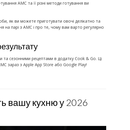
тування AMC та її різні методи готування ви
соби, як ви можете приготувати овочі делікатно та
я на парі з AMC і про те, чому вам варто регулярно
результату
и та сезонними рецептами в додатку Cook & Go. Ці
MC зараз з Apple App Store або Google Play!
ть вашу кухню у 2026