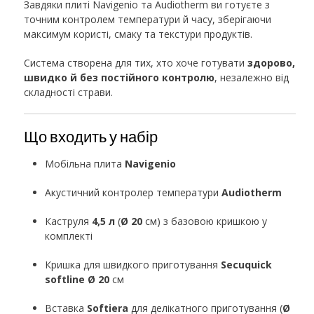
Завдяки плиті Navigenio та Audiotherm ви готуєте з
точним контролем температури й часу, зберігаючи
максимум користі, смаку та текстури продуктів.
Система створена для тих, хто хоче готувати
здорово,
швидко й без постійного контролю
, незалежно від
складності страви.
Що входить у набір
Мобільна плита
Navigenio
Акустичний контролер температури
Audiotherm
Каструля
4,5 л
(
Ø 20
см) з базовою кришкою у
комплекті
Кришка для швидкого приготування
Secuquick
softline
Ø 20
см
Вставка
Softiera
для делікатного приготування (
Ø