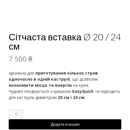
Сітчаста вставка Ø 20 / 24
см
7 500
₴
Ідеальна для
приготування кількох страв
одночасно в одній каструлі
, що дозволяє
економити місце та енергію
на кухні.
Чудово поєднується з кришкою
EasyQuick
та підходить
для каструль діаметром
20 см і 24 см
.
Додати в кошик