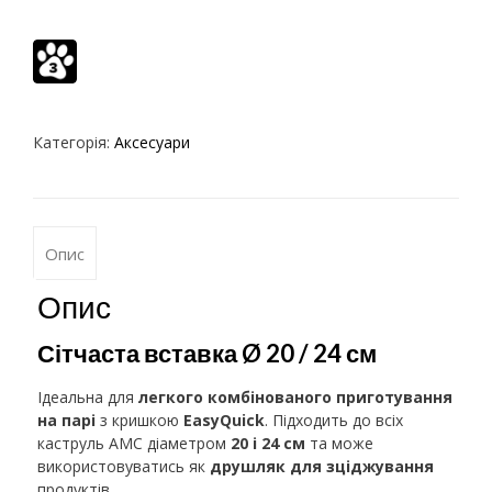
Категорія:
Аксесуари
Опис
Опис
Сітчаста вставка Ø 20 / 24 см
Ідеальна для
легкого комбінованого приготування
на парі
з кришкою
EasyQuick
. Підходить до всіх
каструль AMC діаметром
20 і 24 см
та може
використовуватись як
друшляк для зціджування
продуктів.