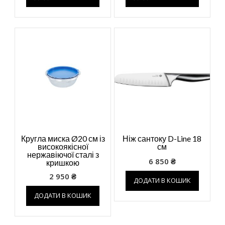
Кругла миска Ø20 см із
Ніж сантоку D-Line 18
високоякісної
см
нержавіючої сталі з
6 850
₴
кришкою
2 950
₴
ДОДАТИ В КОШИК
ДОДАТИ В КОШИК