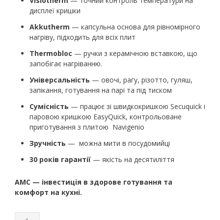
Visiotherm
— точний контроль температури на
дисплеї кришки
Akkutherm
— капсульна основа для рівномірного
нагріву, підходить для всіх плит
Thermobloc
— ручки з керамічною вставкою, що
запобігає нагріванню.
Універсальність
— овочі, рагу, різотто, гуляш,
запікання, готування на парі та під тиском
Сумісність
— працює зі швидкокришкою Secuquick і
паровою кришкою EasyQuick, контрольоване
приготування з плитою Navigenio
Зручність
— можна мити в посудомийці
30 років гарантії
— якість на десятиліття
AMC — інвестиція в здорове готування та
комфорт на кухні.