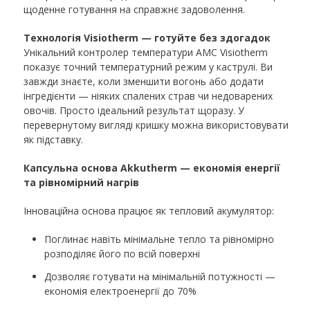
щоденне готування на справжнє задоволення.
Технологія Visiotherm — готуйте без здогадок
Унікальний контролер температури AMC Visiotherm
показує точний температурний режим у каструлі. Ви
завжди знаєте, коли зменшити вогонь або додати
інгредієнти — ніяких спалених страв чи недоварених
овочів. Просто ідеальний результат щоразу. У
перевернутому вигляді кришку можна використовувати
як підставку.
Капсульна основа Akkutherm — економія енергії
та рівномірний нагрів
Інноваційна основа працює як тепловий акумулятор:
Поглинає навіть мінімальне тепло та рівномірно
розподіляє його по всій поверхні
Дозволяє готувати на мінімальній потужності —
економія електроенергії до 70%