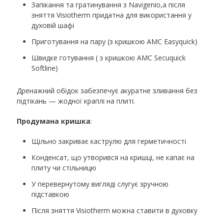
Запікання та гратинування з Navigenio,а після
зняття Visiotherm придатна для використання у
духовій шафі
Приготування на пару (з кришкою AMC Easyquick)
Швидке готування ( з кришкою AMC Secuquick
Softline)
Дренажний обідок забезпечує акуратне зливання без
підтікань — жодної краплі на плиті.
Продумана кришка
:
Щільно закриває каструлю для герметичності
Конденсат, що утворився на кришці, не капає на
плиту чи стільницю
У перевернутому вигляді слугує зручною
підставкою
Після зняття Visiotherm можна ставити в духовку