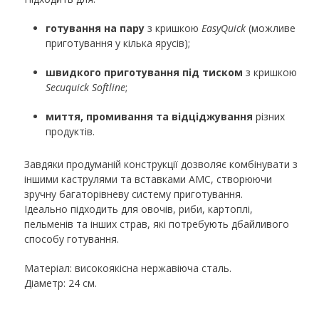
готування на пару
з кришкою
EasyQuick
(можливе
приготування у кілька ярусів);
швидкого приготування під тиском
з кришкою
Secuquick Softline
;
миття, промивання та відціджування
різних
продуктів.
Завдяки продуманій конструкції дозволяє комбінувати з
іншими каструлями та вставками AMC, створюючи
зручну багаторівневу систему приготування.
Ідеально підходить для овочів, риби, картоплі,
пельменів та інших страв, які потребують дбайливого
способу готування.
Матеріал: високоякісна нержавіюча сталь.
Діаметр: 24 см.