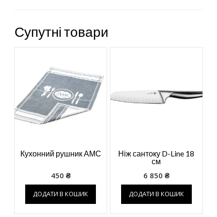
Супутні товари
Кухонний рушник АМС
Ніж сантоку D-Line 18
см
450
₴
6 850
₴
ДОДАТИ В КОШИК
ДОДАТИ В КОШИК