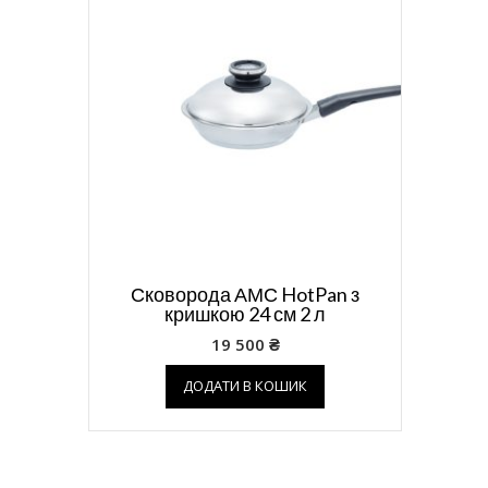
Сковорода АМС HotPan з
кришкою 24 см 2 л
19 500
₴
ДОДАТИ В КОШИК