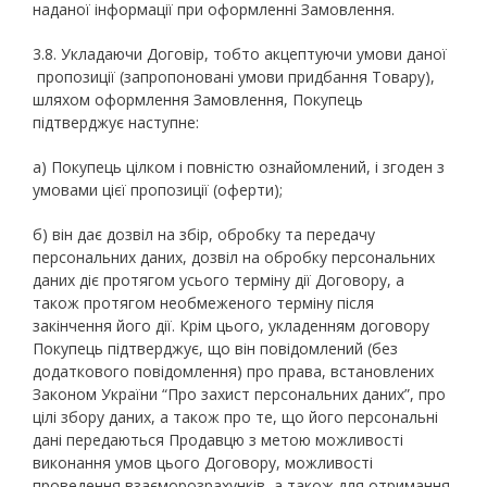
наданої інформації при оформленні Замовлення.
3.8. Укладаючи Договір, тобто акцептуючи умови даної
пропозиції (запропоновані умови придбання Товару),
шляхом оформлення Замовлення, Покупець
підтверджує наступне:
а) Покупець цілком і повністю ознайомлений, і згоден з
умовами цієї пропозиції (оферти);
б) він дає дозвіл на збір, обробку та передачу
персональних даних, дозвіл на обробку персональних
даних діє протягом усього терміну дії Договору, а
також протягом необмеженого терміну після
закінчення його дії. Крім цього, укладенням договору
Покупець підтверджує, що він повідомлений (без
додаткового повідомлення) про права, встановлених
Законом України “Про захист персональних даних”, про
цілі збору даних, а також про те, що його персональні
дані передаються Продавцю з метою можливості
виконання умов цього Договору, можливості
проведення взаєморозрахунків, а також для отримання